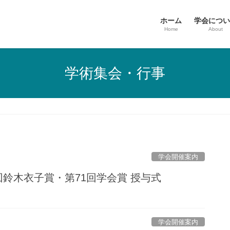
ホーム
学会につい
Home
About
学術集会・行事
学会開催案内
回鈴木衣子賞・第71回学会賞 授与式
学会開催案内