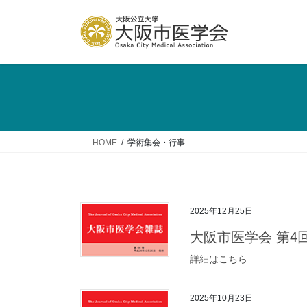
コ
ナ
ン
ビ
テ
ゲ
ン
ー
ツ
シ
へ
ョ
ス
ン
キ
に
ッ
移
HOME
学術集会・行事
プ
動
2025年12月25日
大阪市医学会 第4
詳細はこちら
2025年10月23日