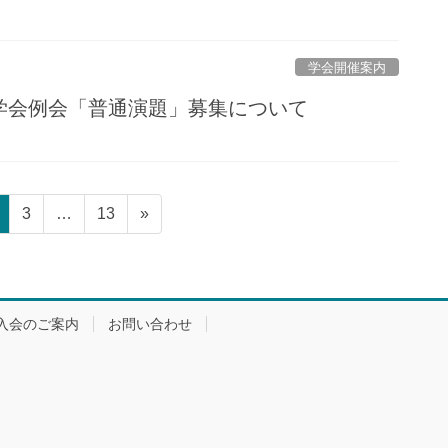
学会開催案内
医学会例会「普通演題」募集について
固
固
固
3
…
13
»
定
定
定
ペ
ペ
ペ
ー
ー
ー
ジ
ジ
ジ
入会のご案内
お問い合わせ