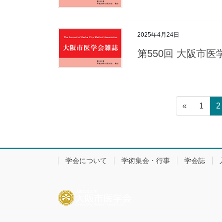
2025年4月24日
第550回 大阪市
投
固
«
1
2
稿
定
ペ
の
ー
ペ
ジ
学会について
学術集会・行事
学会誌
ー
ジ
送
り