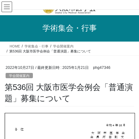
コ
ナ
ン
ビ
テ
ゲ
ン
ー
学術集会・行事
ツ
シ
へ
ョ
ス
ン
HOME
学術集会・行事
学会開催案内
キ
に
第536回 大阪市医学会例会「普通演題」募集について
ッ
移
プ
動
2022年10月27日
/ 最終更新日時 :
2025年1月21日
phg47346
学会開催案内
第536回 大阪市医学会例会「普通演
題」募集について