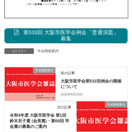
第533回 大阪市医学会例会「普通演題」
募集
学会開催案内
カテゴリー
学会開催案内
前の記事
大阪市医学会第532回例会の開催
について
2022年6月23日
学会開催案内
次の記事
令和4年度 大阪市医学会 第1回
鈴木衣子賞 (会長賞)・第68回 学
会賞の募集のご案内