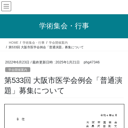
コ
ナ
ン
ビ
テ
ゲ
ン
ー
学術集会・行事
ツ
シ
へ
ョ
ス
ン
HOME
学術集会・行事
学会開催案内
キ
に
第533回 大阪市医学会例会「普通演題」募集について
ッ
移
プ
動
2022年6月23日
/ 最終更新日時 :
2025年1月21日
phg47346
学会開催案内
第533回 大阪市医学会例会「普通演
題」募集について