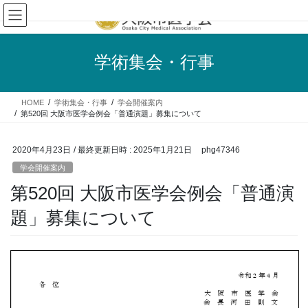
コ
ナ
ン
ビ
テ
ゲ
ン
ー
学術集会・行事
ツ
シ
へ
ョ
ス
ン
HOME
学術集会・行事
学会開催案内
キ
に
第520回 大阪市医学会例会「普通演題」募集について
ッ
移
プ
動
2020年4月23日
/ 最終更新日時 :
2025年1月21日
phg47346
学会開催案内
第520回 大阪市医学会例会「普通演
題」募集について