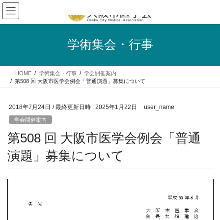
コ
ナ
ン
ビ
テ
ゲ
ン
ー
学術集会・行事
ツ
シ
へ
ョ
ス
ン
HOME
学術集会・行事
学会開催案内
キ
に
第508 回 大阪市医学会例会「普通演題」募集について
ッ
移
プ
動
2018年7月24日
/ 最終更新日時 :
2025年1月22日
user_name
学会開催案内
第508 回 大阪市医学会例会「普通
演題」募集について