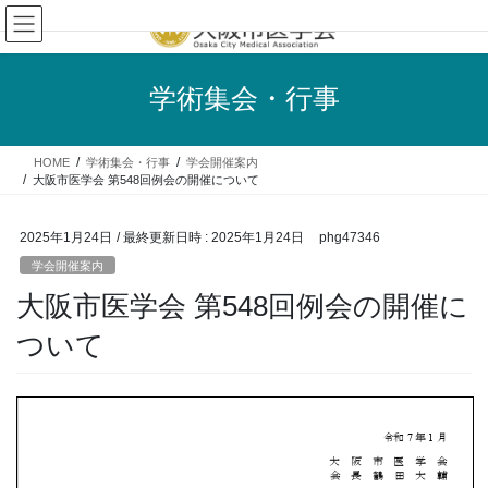
コ
ナ
ン
ビ
テ
ゲ
ン
ー
学術集会・行事
ツ
シ
へ
ョ
ス
ン
HOME
学術集会・行事
学会開催案内
キ
に
大阪市医学会 第548回例会の開催について
ッ
移
プ
動
2025年1月24日
/ 最終更新日時 :
2025年1月24日
phg47346
学会開催案内
大阪市医学会 第548回例会の開催に
ついて