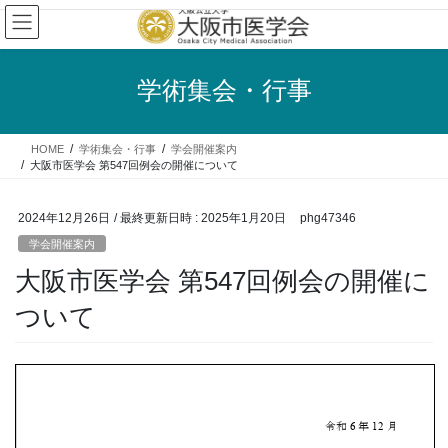
コ
ナ
ン
ビ
テ
ゲ
ン
ー
学術集会・行事
ツ
シ
へ
ョ
ス
ン
HOME
学術集会・行事
学会開催案内
キ
に
大阪市医学会 第547回例会の開催について
ッ
移
プ
動
2024年12月26日
/ 最終更新日時 :
2025年1月20日
phg47346
学会開催案内
大阪市医学会 第547回例会の開催に
ついて