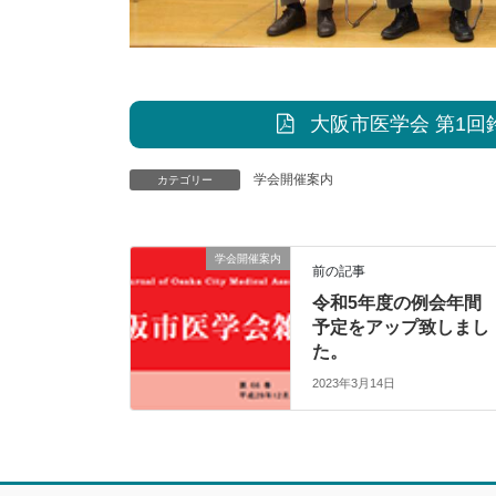
大阪市医学会 第1回
学会開催案内
カテゴリー
学会開催案内
前の記事
令和5年度の例会年間
予定をアップ致しまし
た。
2023年3月14日