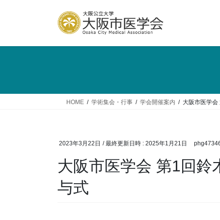
コ
ナ
ン
ビ
テ
ゲ
ン
ー
ツ
シ
へ
ョ
ス
ン
キ
に
ッ
移
HOME
学術集会・行事
学会開催案内
大阪市医学会 
プ
動
2023年3月22日
/ 最終更新日時 :
2025年1月21日
phg4734
大阪市医学会 第1回鈴
与式