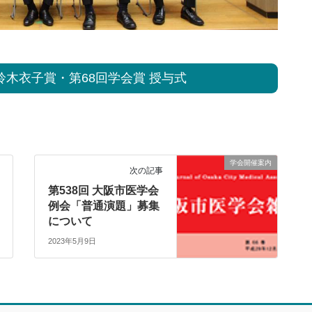
鈴木衣子賞・第68回学会賞 授与式
学会開催案内
次の記事
第538回 大阪市医学会
例会「普通演題」募集
について
2023年5月9日