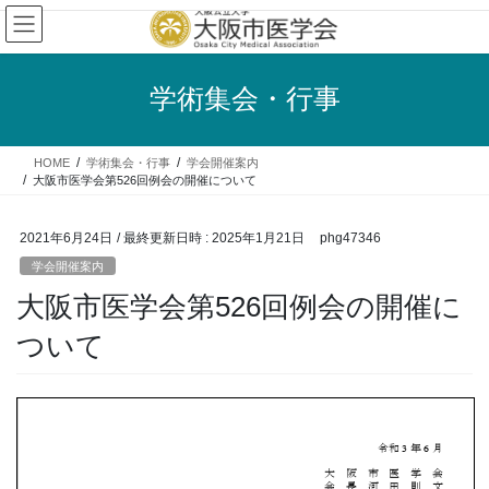
コ
ナ
ン
ビ
テ
ゲ
ン
ー
学術集会・行事
ツ
シ
へ
ョ
ス
ン
HOME
学術集会・行事
学会開催案内
キ
に
大阪市医学会第526回例会の開催について
ッ
移
プ
動
2021年6月24日
/ 最終更新日時 :
2025年1月21日
phg47346
学会開催案内
大阪市医学会第526回例会の開催に
ついて