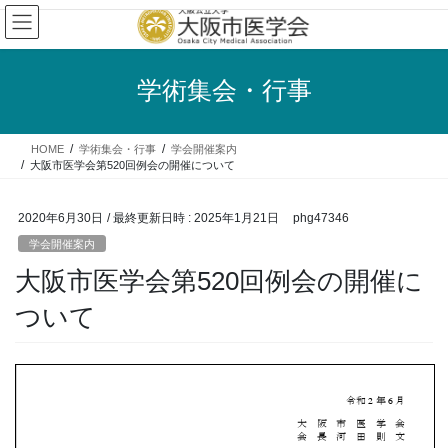
コ
ナ
ン
ビ
テ
ゲ
ン
ー
学術集会・行事
ツ
シ
へ
ョ
ス
ン
HOME
学術集会・行事
学会開催案内
キ
に
大阪市医学会第520回例会の開催について
ッ
移
プ
動
2020年6月30日
/ 最終更新日時 :
2025年1月21日
phg47346
学会開催案内
大阪市医学会第520回例会の開催に
ついて