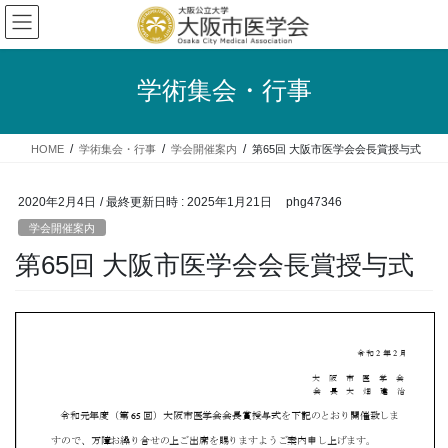
コ
ナ
ン
ビ
テ
ゲ
ン
ー
学術集会・行事
ツ
シ
へ
ョ
ス
ン
HOME
学術集会・行事
学会開催案内
第65回 大阪市医学会会長賞授与式
キ
に
ッ
移
プ
動
2020年2月4日
/ 最終更新日時 :
2025年1月21日
phg47346
学会開催案内
第65回 大阪市医学会会長賞授与式