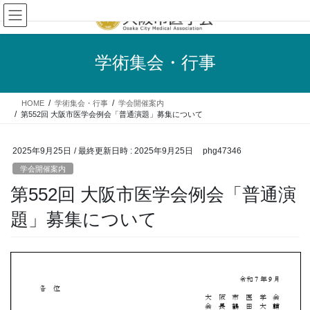
コ
ナ
ン
ビ
テ
ゲ
ン
ー
学術集会・行事
ツ
シ
へ
ョ
ス
ン
HOME
学術集会・行事
学会開催案内
キ
に
第552回 大阪市医学会例会「普通演題」募集について
ッ
移
プ
動
2025年9月25日
/ 最終更新日時 :
2025年9月25日
phg47346
学会開催案内
第552回 大阪市医学会例会「普通演
題」募集について