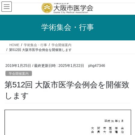
コ
ナ
ン
ビ
テ
ゲ
ン
ー
学術集会・行事
ツ
シ
へ
ョ
ス
ン
HOME
学術集会・行事
学会開催案内
キ
に
第512回 大阪市医学会例会を開催致します
ッ
移
プ
動
2019年1月25日
/ 最終更新日時 :
2025年1月22日
phg47346
学会開催案内
第512回 大阪市医学会例会を開催致
します